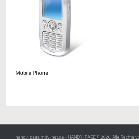
Mobile Phone
handy-page.mdv-net.de - HANDY-PAGE © 2026. Alle Rechte vo