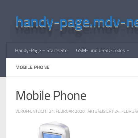
Unter dem Inhalt
handy-page.mdv-n
Handy-Page – Startseite
GSM- und USSD-Codes
MOBILE PHONE
Mobile Phone
VERÖFFENTLICHT
24. FEBRUAR 2020
· AKTUALISIERT
24. FEBRUA