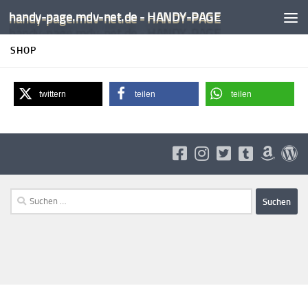
handy-page.mdv-net.de - HANDY-PAGE
Unter dem Inhalt
SHOP
twittern
teilen
teilen
Suchen
nach: